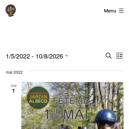
Aller
Coopérative
Menu
au
Jardin
contenu
Albecq
1/5/2022
 - 
10/8/2026
Rech
Na
Recherche
Liste
Sélectionnez
d
et
mai 2022
une
vu
navi
date.
DIM
Év
1
de
vues
Évèn