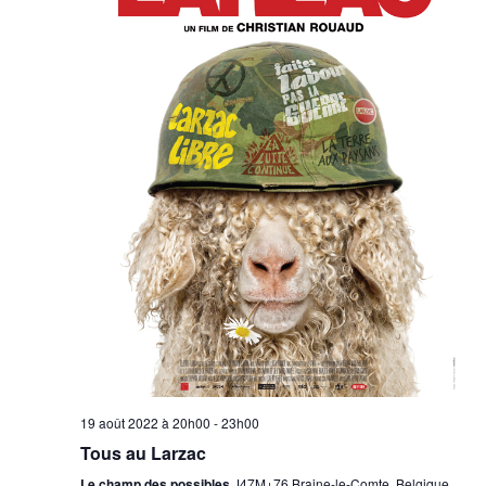
19 août 2022 à 20h00
-
23h00
Tous au Larzac
Le champ des possibles
J47M+76 Braine-le-Comte, Belgique,