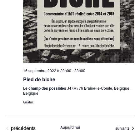
16 septembre 2022 à 20h00
-
23h00
Pied de biche
Le champ des possibles
J47M+76 Braine-le-Comte, Belgique,
Belgique
Gratuit
Évènements
précédents
Aujourd’hui
Évènements
suivants