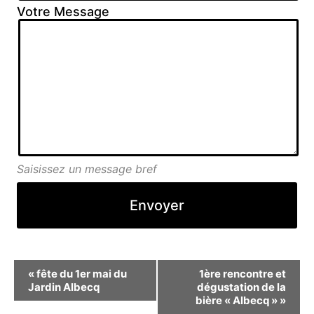
Votre Message
Saisissez un message bref
Navigation
«
fête du 1er mai du
1ère rencontre et
Jardin Albecq
dégustation de la
Évènement
bière « Albecq »
»