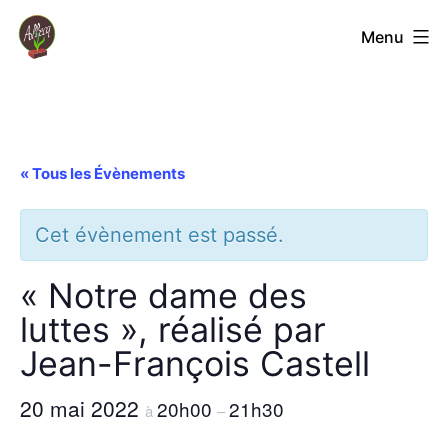
Aller
Coopérative
Menu
au
Jardin
contenu
Albecq
« Tous les Évènements
Cet évènement est passé.
« Notre dame des
luttes », réalisé par
Jean-François Castell
20 mai 2022
20h00
21h30
à
–