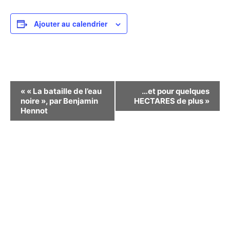
Ajouter au calendrier
Navigation
«
« La bataille de l’eau
…et pour quelques
noire », par Benjamin
HECTARES de plus
»
Évènement
Hennot