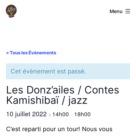
Aller
Coopérative
Menu
au
Jardin
contenu
Albecq
« Tous les Évènements
Cet évènement est passé.
Les Donz’ailes / Contes
Kamishibaï / jazz
10 juillet 2022
14h00
18h00
à
–
C’est reparti pour un tour! Nous vous