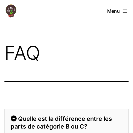
Aller
Coopérative
Menu
au
Jardin
contenu
Albecq
FAQ
Quelle est la différence entre les
parts de catégorie B ou C?