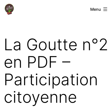
Aller
Coopérative
Menu
au
Jardin
contenu
Albecq
La Goutte n°2
en PDF –
Participation
citoyenne