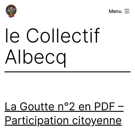
Aller
Coopérative
Menu
au
Jardin
contenu
Albecq
La Goutte n°2 en PDF –
Participation citoyenne