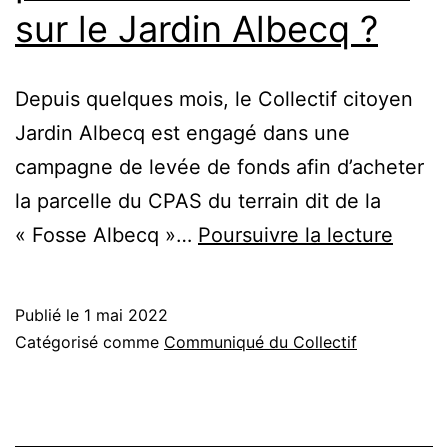
sur le Jardin Albecq ?
Depuis quelques mois, le Collectif citoyen
Jardin Albecq est engagé dans une
campagne de levée de fonds afin d’acheter
la parcelle du CPAS du terrain dit de la
Un
« Fosse Albecq »…
Poursuivre la lecture
échev
a-
Publié le
1 mai 2022
t-
Catégorisé comme
Communiqué du Collectif
il
placé
illég