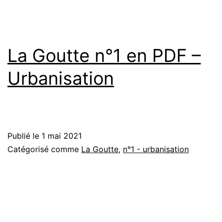
des
pann
d’inte
La Goutte n°1 en PDF –
sur
Urbanisation
le
Jardi
Albec
Publié le
1 mai 2021
Catégorisé comme
La Goutte
,
n°1 - urbanisation