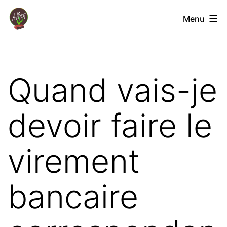
Aller
Coopérative
Menu
au
Jardin
contenu
Albecq
Quand vais-je
devoir faire le
virement
bancaire