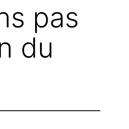
ons pas
in du