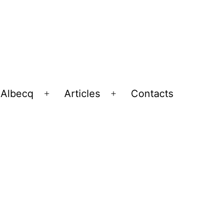
 Albecq
Articles
Contacts
Ouvrir
Ouvrir
le
le
menu
menu