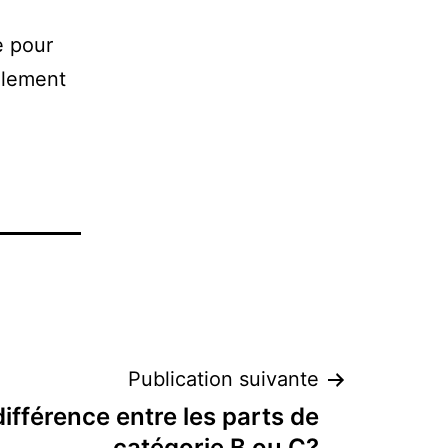
e pour
alement
Publication suivante
différence entre les parts de
catégorie B ou C?