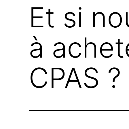
Et si no
à achete
CPAS ?