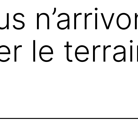
us n’arriv
r le terra