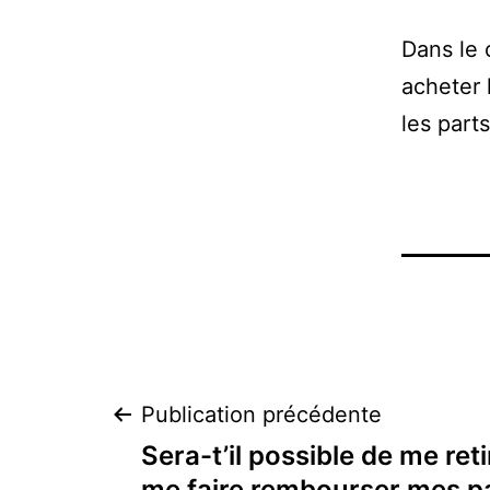
Dans le 
acheter 
les part
Navigation
Publication précédente
Sera-t’il possible de me reti
me faire rembourser mes pa