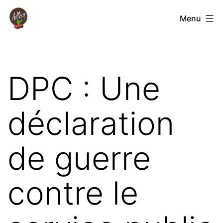
Aller
Coopérative
Menu
au
Jardin
contenu
Albecq
DPC : Une
déclaration
de guerre
contre le